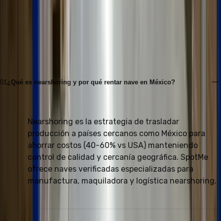
Preguntas frecuentes
¿No encuentras tu respuesta?
Chatéanos en WhatsApp
01
¿Qué es nearshoring y por qué rentar nave en México?
Nearshoring es la estrategia de trasladar
producción a países cercanos como México para
ahorrar costos (40-60% vs USA) manteniendo
control de calidad y cercanía geográfica. SpotMe
ofrece naves verificadas especializadas para
manufactura, maquiladora y logística nearshoring.