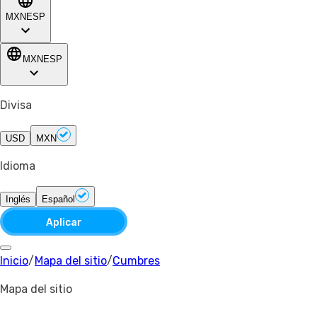
MXN
ESP
MXN
ESP
Divisa
USD
MXN
Idioma
Inglés
Español
Aplicar
Inicio
/
Mapa del sitio
/
Cumbres
Mapa del sitio