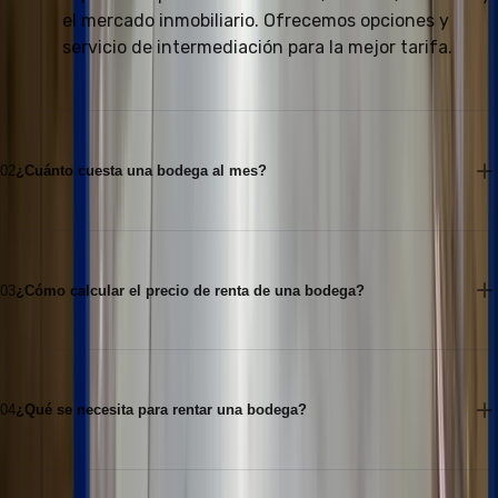
el mercado inmobiliario. Ofrecemos opciones y
servicio de intermediación para la mejor tarifa.
02
¿Cuánto cuesta una bodega al mes?
03
¿Cómo calcular el precio de renta de una bodega?
04
¿Qué se necesita para rentar una bodega?