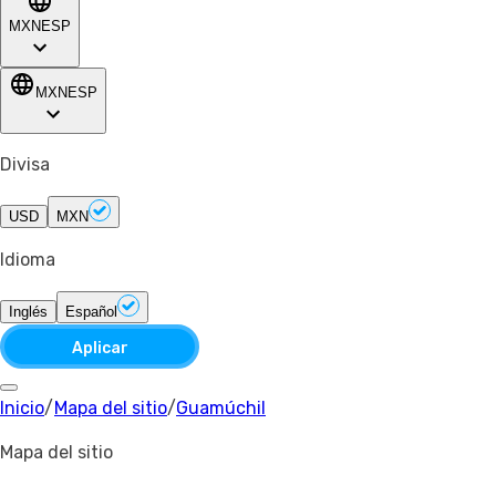
MXN
ESP
MXN
ESP
Divisa
USD
MXN
Idioma
Inglés
Español
Aplicar
Inicio
/
Mapa del sitio
/
Guamúchil
Mapa del sitio