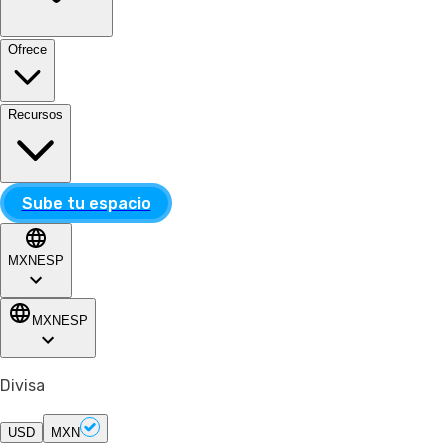
Ofrece
Recursos
Sube tu espacio
MXN
ESP
MXN
ESP
Divisa
USD
MXN