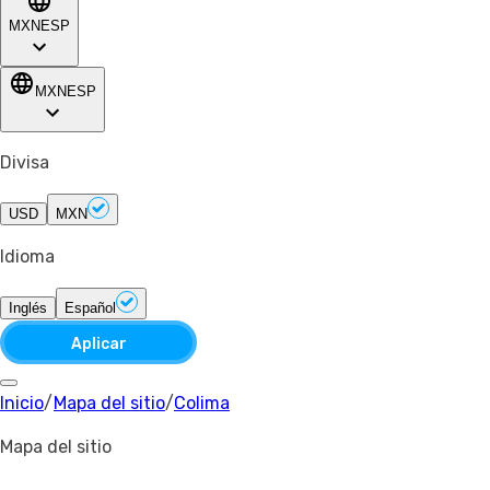
MXN
ESP
MXN
ESP
Divisa
USD
MXN
Idioma
Inglés
Español
Aplicar
Inicio
/
Mapa del sitio
/
Colima
Mapa del sitio