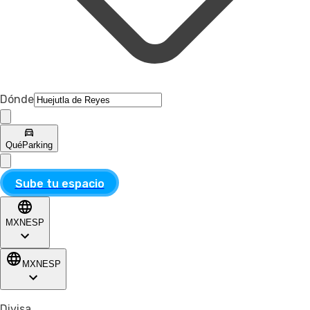
Dónde
Qué
Parking
Sube tu espacio
MXN
ESP
MXN
ESP
Divisa