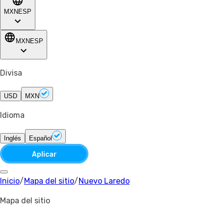
MXN
ESP
MXN
ESP
Divisa
USD
MXN
Idioma
Inglés
Español
Aplicar
Inicio
/
Mapa del sitio
/
Nuevo Laredo
Mapa del sitio