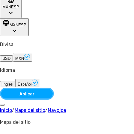
MXN
ESP
MXN
ESP
Divisa
USD
MXN
Idioma
Inglés
Español
Aplicar
Inicio
/
Mapa del sitio
/
Navojoa
Mapa del sitio