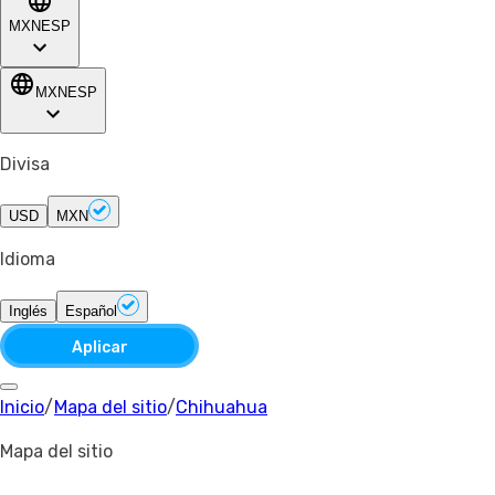
MXN
ESP
MXN
ESP
Divisa
USD
MXN
Idioma
Inglés
Español
Aplicar
Inicio
/
Mapa del sitio
/
Chihuahua
Mapa del sitio