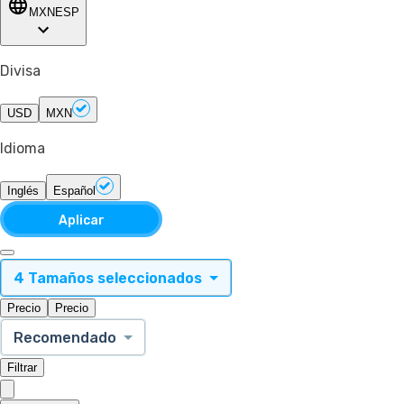
MXN
ESP
Divisa
USD
MXN
Idioma
Inglés
Español
Aplicar
4 Tamaños seleccionados
Precio
Precio
Recomendado
Filtrar