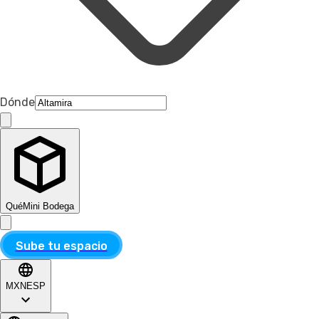
Dónde
Qué
Mini Bodega
Sube tu espacio
MXN
ESP