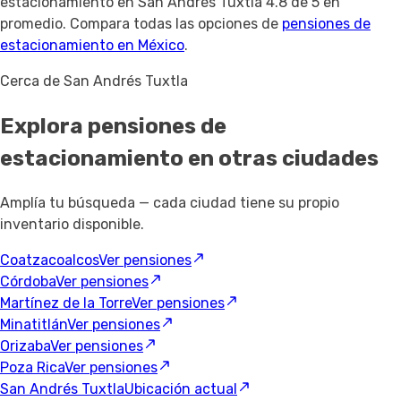
estacionamiento en San Andrés Tuxtla 4.8 de 5 en
promedio. Compara todas las opciones de
pensiones de
estacionamiento en México
.
Cerca de San Andrés Tuxtla
Explora pensiones de
estacionamiento
en otras ciudades
Amplía tu búsqueda — cada ciudad tiene su propio
inventario disponible.
Coatzacoalcos
Ver pensiones
Córdoba
Ver pensiones
Martínez de la Torre
Ver pensiones
Minatitlán
Ver pensiones
Orizaba
Ver pensiones
Poza Rica
Ver pensiones
San Andrés Tuxtla
Ubicación actual