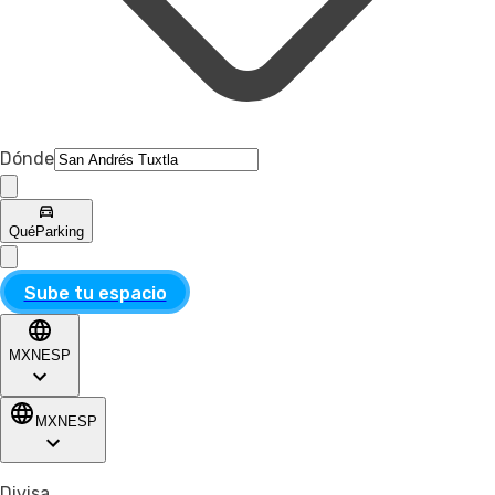
Dónde
Qué
Parking
Sube tu espacio
MXN
ESP
MXN
ESP
Divisa