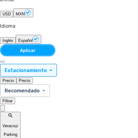
USD
MXN
Idioma
Inglés
Español
Aplicar
Estacionamiento
Precio
Precio
Recomendado
Filtrar
Veracruz
Parking