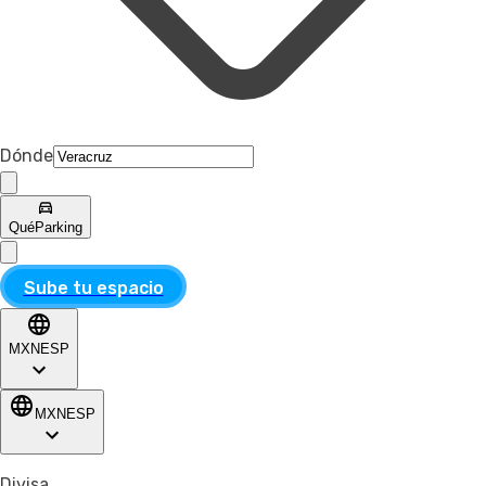
Dónde
Qué
Parking
Sube tu espacio
MXN
ESP
MXN
ESP
Divisa