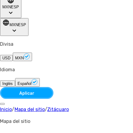
MXN
ESP
MXN
ESP
Divisa
USD
MXN
Idioma
Inglés
Español
Aplicar
Inicio
/
Mapa del sitio
/
Zitácuaro
Mapa del sitio