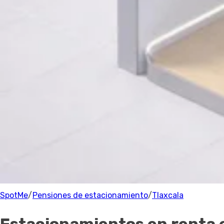
Estacionamiento
Precio
Precio
Recomendado
Filtrar
Tlaxcala
Parking
0 Estacionamientos
cerca de Tlaxcala
100% de los anfitriones están verificados.
SpotMe
/
Pensiones de estacionamiento
/
Tlaxcala