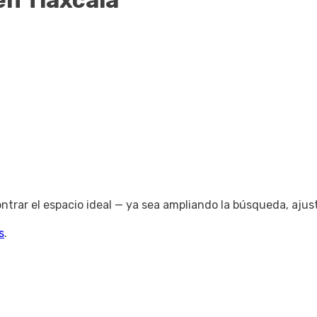
en Tlaxcala
trar el espacio ideal — ya sea ampliando la búsqueda, ajus
s
.