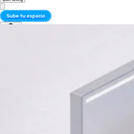
Sube tu espacio
MXN
ESP
MXN
ESP
Divisa
USD
MXN
Idioma
Inglés
Español
Aplicar