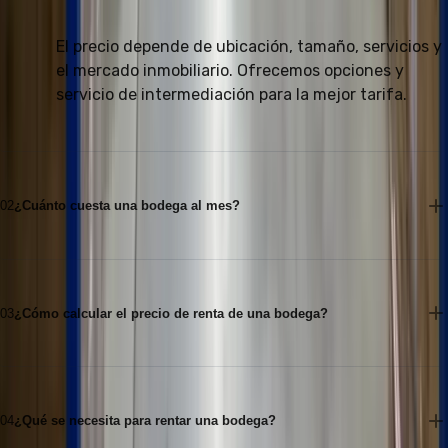
El precio depende de ubicación, tamaño, servicios y
el mercado inmobiliario. Ofrecemos opciones y
servicio de intermediación para la mejor tarifa.
02
¿Cuánto cuesta una bodega al mes?
03
¿Cómo calcular el precio de renta de una bodega?
04
¿Qué se necesita para rentar una bodega?