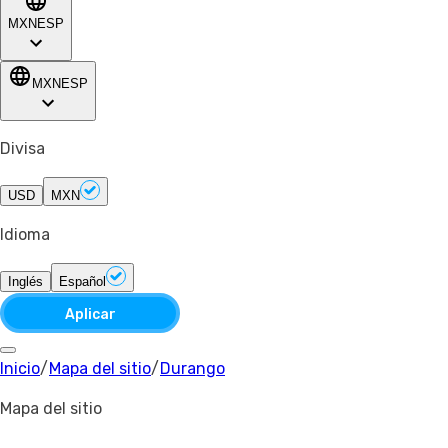
MXN
ESP
MXN
ESP
Divisa
USD
MXN
Idioma
Inglés
Español
Aplicar
Inicio
/
Mapa del sitio
/
Durango
Mapa del sitio