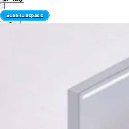
Sube tu espacio
MXN
ESP
MXN
ESP
Divisa
USD
MXN
Idioma
Inglés
Español
Aplicar