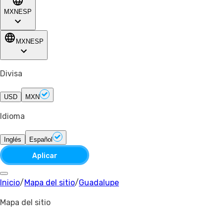
MXN
ESP
MXN
ESP
Divisa
USD
MXN
Idioma
Inglés
Español
Aplicar
Inicio
/
Mapa del sitio
/
Guadalupe
Mapa del sitio