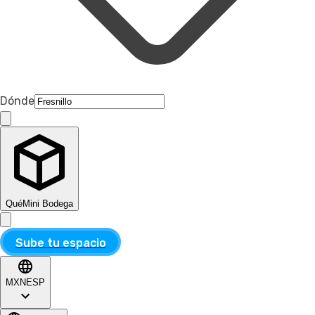
Dónde
Qué
Mini Bodega
Sube tu espacio
MXN
ESP