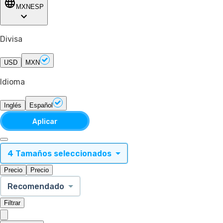
MXN
ESP
Divisa
USD
MXN
Idioma
Inglés
Español
Aplicar
4 Tamaños seleccionados
Precio
Precio
Recomendado
Filtrar