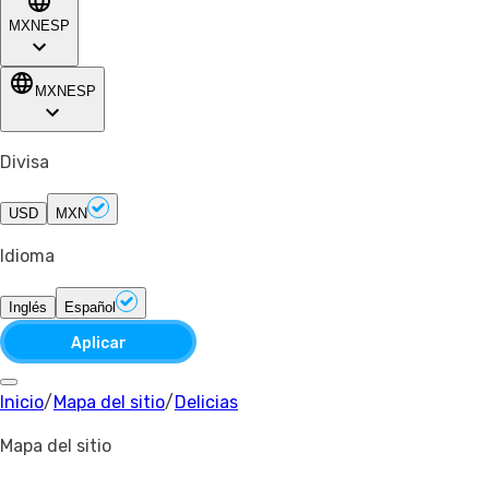
MXN
ESP
MXN
ESP
Divisa
USD
MXN
Idioma
Inglés
Español
Aplicar
Inicio
/
Mapa del sitio
/
Delicias
Mapa del sitio