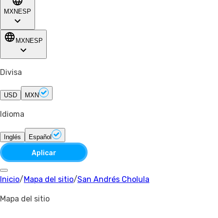
MXN
ESP
MXN
ESP
Divisa
USD
MXN
Idioma
Inglés
Español
Aplicar
Inicio
/
Mapa del sitio
/
San Andrés Cholula
Mapa del sitio