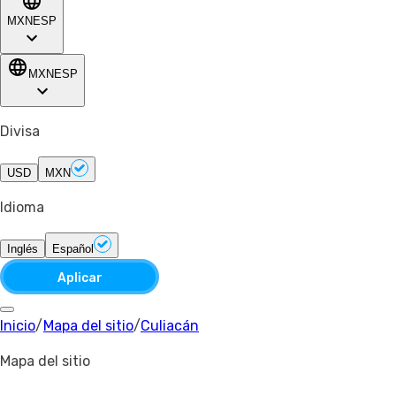
MXN
ESP
MXN
ESP
Divisa
USD
MXN
Idioma
Inglés
Español
Aplicar
Inicio
/
Mapa del sitio
/
Culiacán
Mapa del sitio