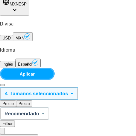
MXN
ESP
Divisa
USD
MXN
Idioma
Inglés
Español
Aplicar
4 Tamaños seleccionados
Precio
Precio
Recomendado
Filtrar