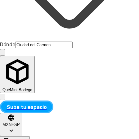
Dónde
Qué
Mini Bodega
Sube tu espacio
MXN
ESP