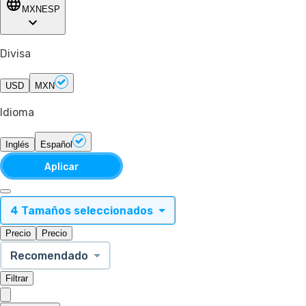
MXN
ESP
Divisa
USD
MXN
Idioma
Inglés
Español
Aplicar
4 Tamaños seleccionados
Precio
Precio
Recomendado
Filtrar