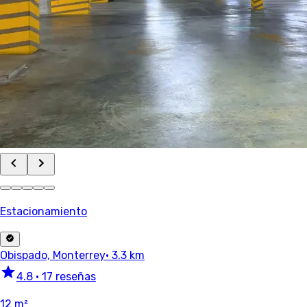
Estacionamiento
Obispado, Monterrey
· 3.3 km
4.8
•
17 reseñas
12 m²