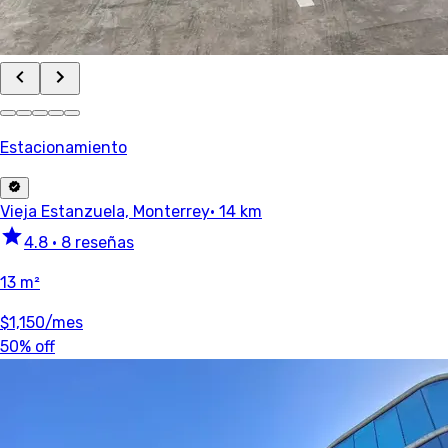
Estacionamiento
Vieja Estanzuela, Monterrey
· 14 km
4.8
•
8 reseñas
13 m²
$1,150
/mes
50% off