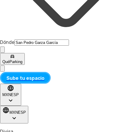
Dónde
Qué
Parking
Sube tu espacio
MXN
ESP
MXN
ESP
Divisa