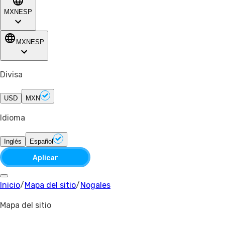
MXN
ESP
MXN
ESP
Divisa
USD
MXN
Idioma
Inglés
Español
Aplicar
Inicio
/
Mapa del sitio
/
Nogales
Mapa del sitio