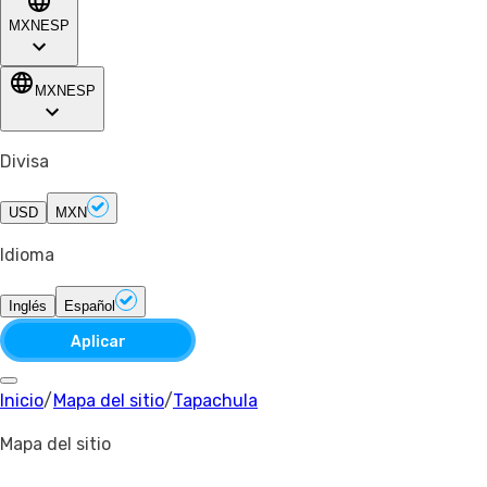
MXN
ESP
MXN
ESP
Divisa
USD
MXN
Idioma
Inglés
Español
Aplicar
Inicio
/
Mapa del sitio
/
Tapachula
Mapa del sitio