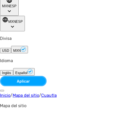
MXN
ESP
MXN
ESP
Divisa
USD
MXN
Idioma
Inglés
Español
Aplicar
Inicio
/
Mapa del sitio
/
Cuautla
Mapa del sitio