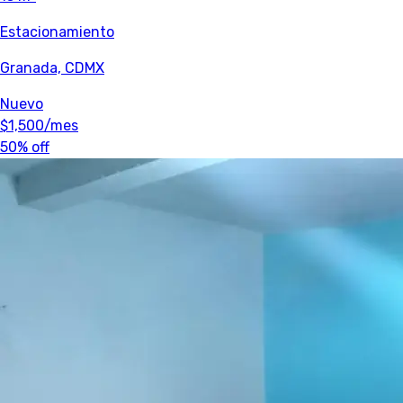
Estacionamiento
Granada, CDMX
Nuevo
$1,500
/mes
50% off