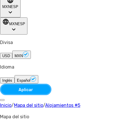
MXN
ESP
MXN
ESP
Divisa
USD
MXN
Idioma
Inglés
Español
Aplicar
Inicio
/
Mapa del sitio
/
Alojamientos #5
Mapa del sitio