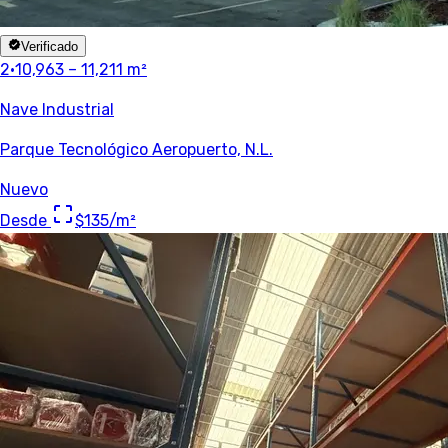
Verificado
2
·
10,963 – 11,211 m²
Nave Industrial
Parque Tecnológico Aeropuerto, N.L.
Nuevo
Desde
$135
/m²