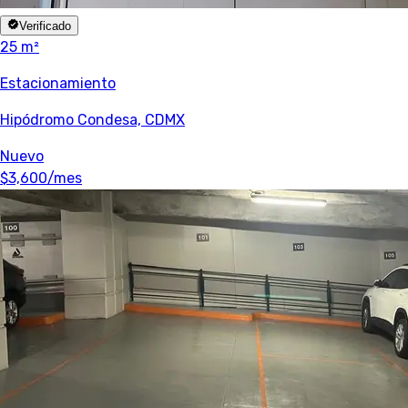
Verificado
25 m²
Estacionamiento
Hipódromo Condesa, CDMX
Nuevo
$3,600
/mes