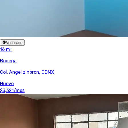
Verificado
16 m²
Bodega
Col. Angel zinbron, CDMX
Nuevo
$3,321
/mes