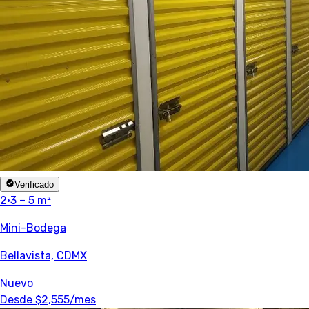
Verificado
2
·
3 – 5 m²
Mini-Bodega
Bellavista, CDMX
Nuevo
Desde
$2,555
/mes