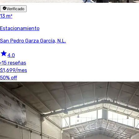
Verificado
13 m²
Estacionamiento
San Pedro Garza García, N.L.
4.0
•
15 reseñas
$1,699
/mes
50% off