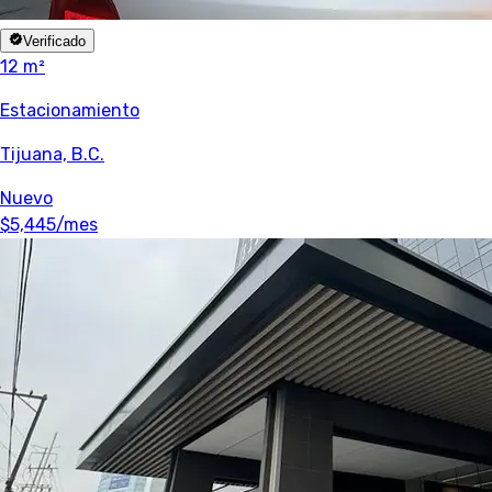
Verificado
12 m²
Estacionamiento
Tijuana, B.C.
Nuevo
$5,445
/mes