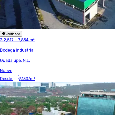
Verificado
3
·
2,517 – 7,854 m²
Bodega Industrial
Guadalupe, N.L.
Nuevo
Desde
$130
/m²