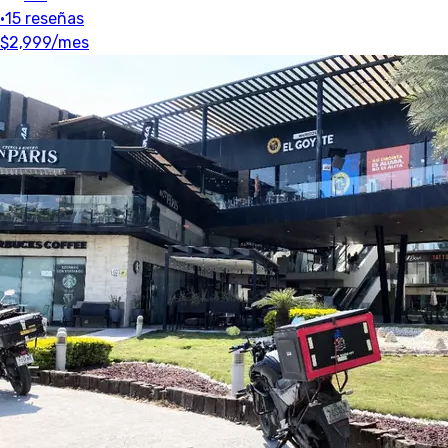
•
15 reseñas
$2,999
/mes