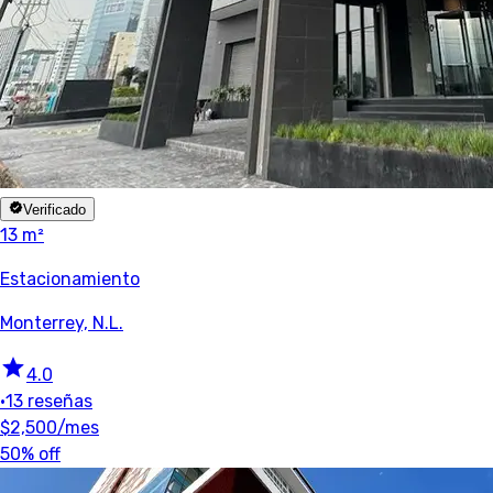
Verificado
13 m²
Estacionamiento
Monterrey, N.L.
4.0
•
13 reseñas
$2,500
/mes
50% off