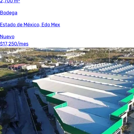
2,700 m²
Bodega
Estado de México, Edo Mex
Nuevo
$17,250
/mes