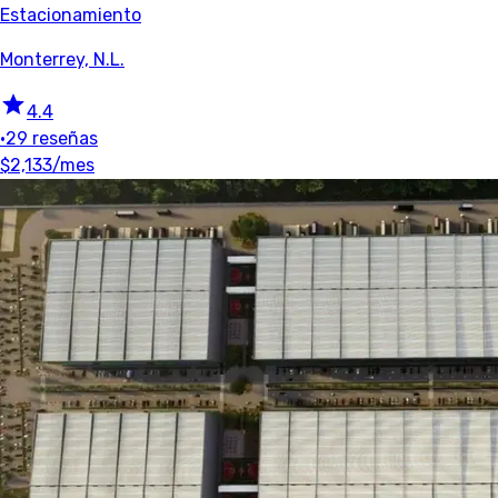
Estacionamiento
Monterrey, N.L.
4.4
•
29 reseñas
$2,133
/mes