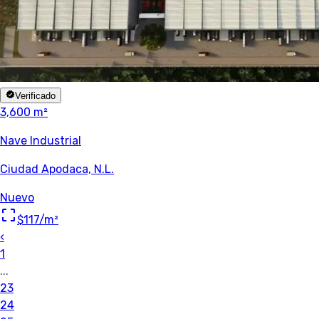
Verificado
3,600 m²
Nave Industrial
Ciudad Apodaca, N.L.
Nuevo
$117
/m²
‹
1
...
23
24