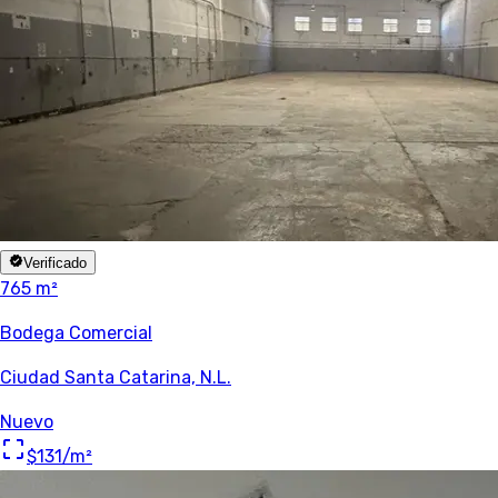
Verificado
765 m²
Bodega Comercial
Ciudad Santa Catarina, N.L.
Nuevo
$131
/m²