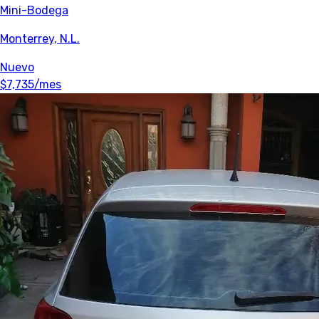
Mini-Bodega
Monterrey, N.L.
Nuevo
$7,735
/mes