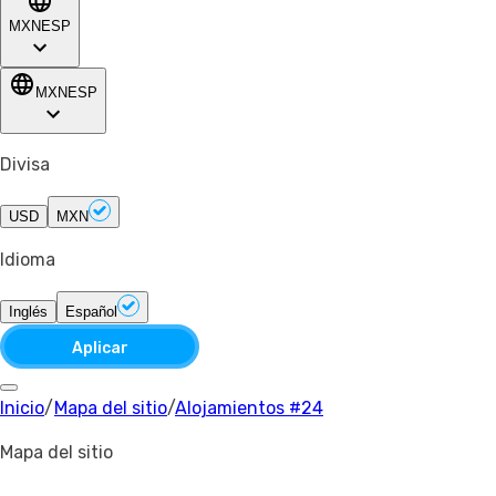
MXN
ESP
MXN
ESP
Divisa
USD
MXN
Idioma
Inglés
Español
Aplicar
Inicio
/
Mapa del sitio
/
Alojamientos #24
Mapa del sitio