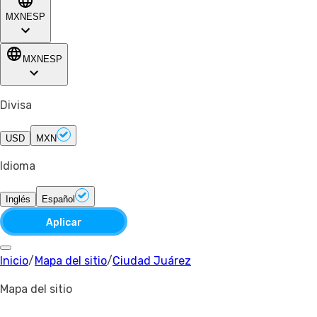
MXN
ESP
MXN
ESP
Divisa
USD
MXN
Idioma
Inglés
Español
Aplicar
Inicio
/
Mapa del sitio
/
Ciudad Juárez
Mapa del sitio