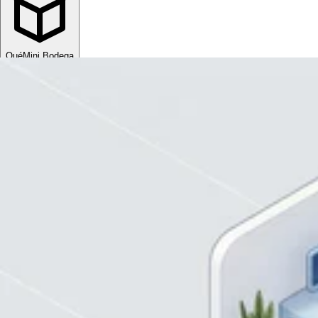
Qué
Mini Bodega
Sube tu espacio
MXN
ESP
MXN
ESP
Divisa
USD
MXN
Idioma