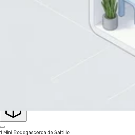
Inglés
Español
Aplicar
4 Tamaños seleccionados
Precio
Precio
Recomendado
Filtrar
Saltillo
Mini Bodega
1 Mini Bodegas
cerca de Saltillo