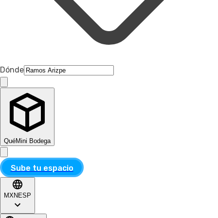
Dónde
Qué
Mini Bodega
Sube tu espacio
MXN
ESP