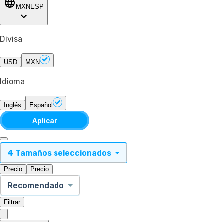
MXN
ESP
Divisa
USD
MXN
Idioma
Inglés
Español
Aplicar
4 Tamaños seleccionados
Precio
Precio
Recomendado
Filtrar