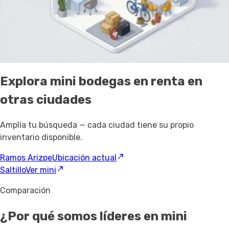
el servicio de SpotMe para encontrar mini bodegas en renta
en Ramos Arizpe 4.8 de 5 en promedio. Compara todas las
opciones de
mini bodegas en renta en México
.
Cerca de Ramos Arizpe
Explora mini bodegas en renta
en
otras ciudades
Amplía tu búsqueda — cada ciudad tiene su propio
inventario disponible.
Ramos Arizpe
Ubicación actual
Saltillo
Ver mini
Comparación
¿Por qué somos líderes en mini