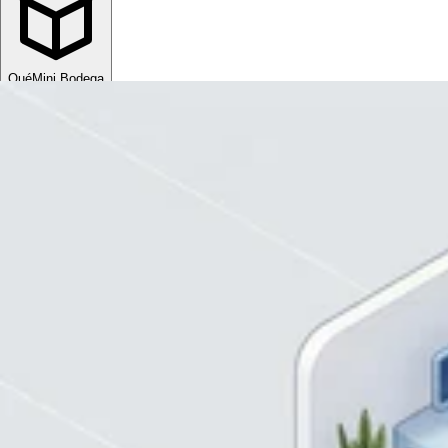
Qué
Mini Bodega
Sube tu espacio
MXN
ESP
MXN
ESP
Divisa
USD
MXN
Idioma