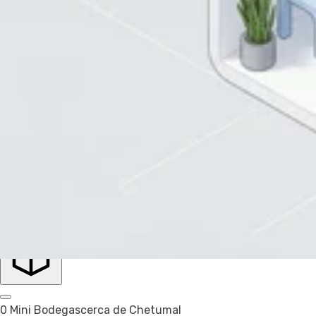
Inglés
Español
Aplicar
4 Tamaños seleccionados
Precio
Precio
Recomendado
Filtrar
Chetumal
Mini Bodega
0 Mini Bodegas
cerca de Chetumal