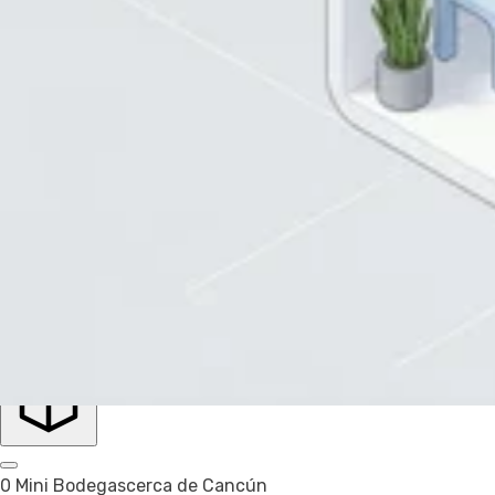
Inglés
Español
Aplicar
4 Tamaños seleccionados
Precio
Precio
Recomendado
Filtrar
Cancún
Mini Bodega
0 Mini Bodegas
cerca de Cancún