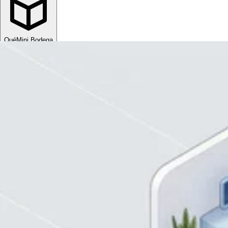
Qué
Mini Bodega
Sube tu espacio
MXN
ESP
MXN
ESP
Divisa
USD
MXN
Idioma