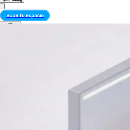
Sube tu espacio
MXN
ESP
MXN
ESP
Divisa
USD
MXN
Idioma
Inglés
Español
Aplicar