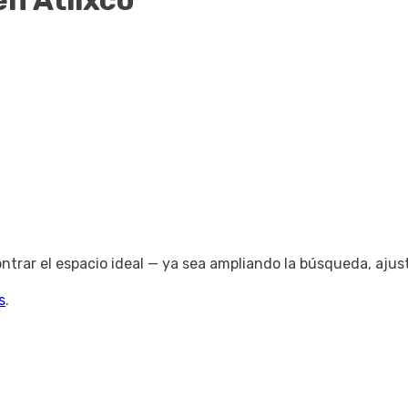
en Atlixco
trar el espacio ideal — ya sea ampliando la búsqueda, ajus
s
.