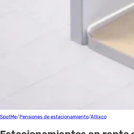
Estacionamiento
Precio
Precio
Recomendado
Filtrar
Atlixco
Parking
0 Estacionamientos
cerca de Atlixco
100% de los anfitriones están verificados.
SpotMe
/
Pensiones de estacionamiento
/
Atlixco