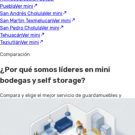
Puebla
Ver mini
San Andrés Cholula
Ver mini
San Martín Texmelucan
Ver mini
San Pedro Cholula
Ver mini
Tehuacán
Ver mini
Teziutlán
Ver mini
Comparación
¿Por qué somos líderes en mini
bodegas y self storage?
Compara y elige el mejor servicio de guardamuebles y
almacenaje personal
SpotMe
Otros
Competencia
Variedad de metros cuadrados