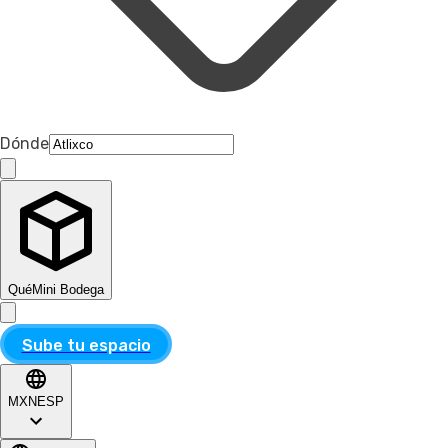
Dónde
Qué
Mini Bodega
Sube tu espacio
MXN
ESP