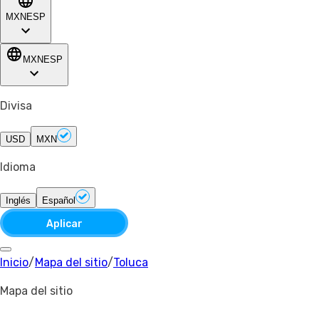
MXN
ESP
MXN
ESP
Divisa
USD
MXN
Idioma
Inglés
Español
Aplicar
Inicio
/
Mapa del sitio
/
Toluca
Mapa del sitio