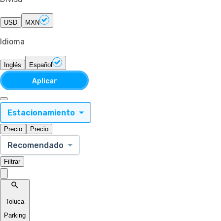
USD
MXN
Idioma
Inglés
Español
Aplicar
Estacionamiento
Precio
Precio
Recomendado
Filtrar
Toluca
Parking