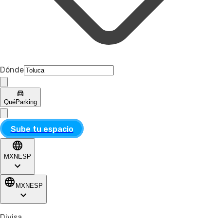
Dónde
Qué
Parking
Sube tu espacio
MXN
ESP
MXN
ESP
Divisa