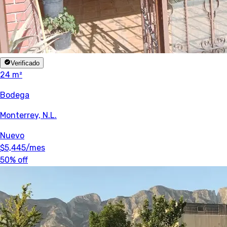
Verificado
24 m²
Bodega
Monterrey, N.L.
Nuevo
$5,445
/mes
50% off