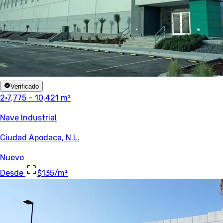
Verificado
2
·
7,775 – 10,421 m²
Nave Industrial
Ciudad Apodaca, N.L.
Nuevo
Desde
$135
/m²