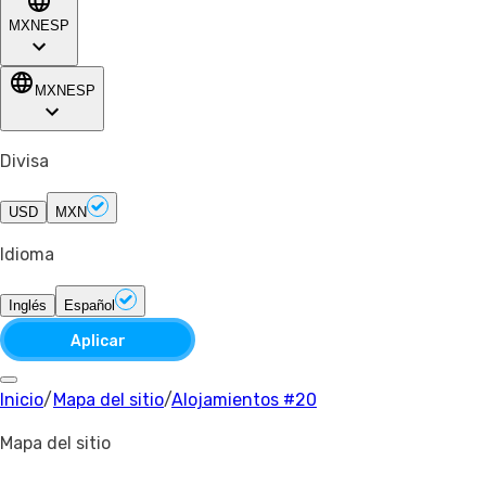
MXN
ESP
MXN
ESP
Divisa
USD
MXN
Idioma
Inglés
Español
Aplicar
Inicio
/
Mapa del sitio
/
Alojamientos #20
Mapa del sitio