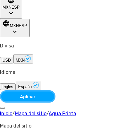
MXN
ESP
MXN
ESP
Divisa
USD
MXN
Idioma
Inglés
Español
Aplicar
Inicio
/
Mapa del sitio
/
Agua Prieta
Mapa del sitio