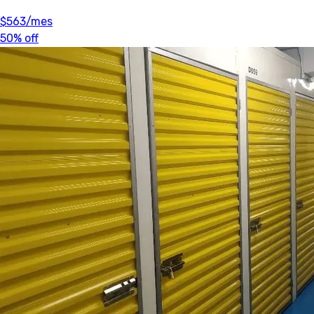
$563
/mes
50% off