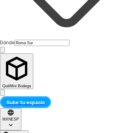
Dónde
Qué
Mini Bodega
Sube tu espacio
MXN
ESP