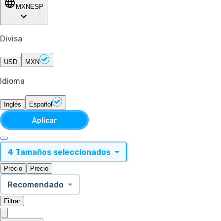
MXN
ESP
Divisa
USD
MXN
Idioma
Inglés
Español
Aplicar
4 Tamaños seleccionados
Precio
Precio
Recomendado
Filtrar