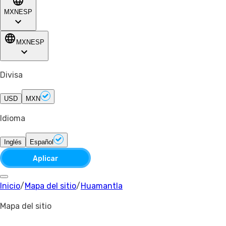
MXN
ESP
MXN
ESP
Divisa
USD
MXN
Idioma
Inglés
Español
Aplicar
Inicio
/
Mapa del sitio
/
Huamantla
Mapa del sitio