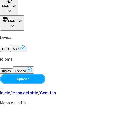
MXN
ESP
MXN
ESP
Divisa
USD
MXN
Idioma
Inglés
Español
Aplicar
Inicio
/
Mapa del sitio
/
Comitán
Mapa del sitio