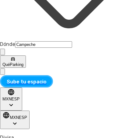
Dónde
Qué
Parking
Sube tu espacio
MXN
ESP
MXN
ESP
Divisa