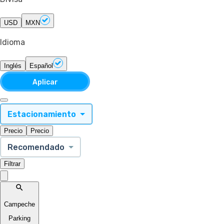
USD
MXN
Idioma
Inglés
Español
Aplicar
Estacionamiento
Precio
Precio
Recomendado
Filtrar
Campeche
Parking