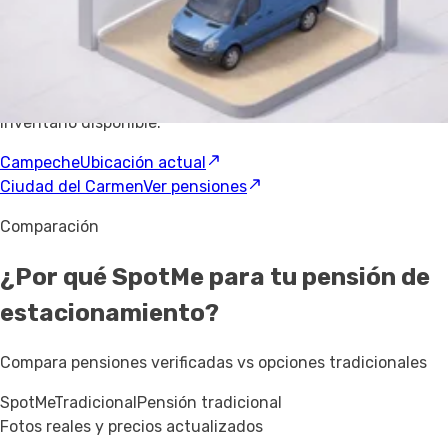
Explora pensiones de
estacionamiento
en otras ciudades
Amplía tu búsqueda — cada ciudad tiene su propio
inventario disponible.
Campeche
Ubicación actual
Ciudad del Carmen
Ver pensiones
Comparación
¿Por qué SpotMe para tu pensión de
estacionamiento?
Compara pensiones verificadas vs opciones tradicionales
SpotMe
Tradicional
Pensión tradicional
Fotos reales y precios actualizados