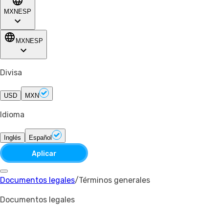
MXN
ESP
MXN
ESP
Divisa
USD
MXN
Idioma
Inglés
Español
Aplicar
Documentos legales
/
Términos generales
Documentos legales