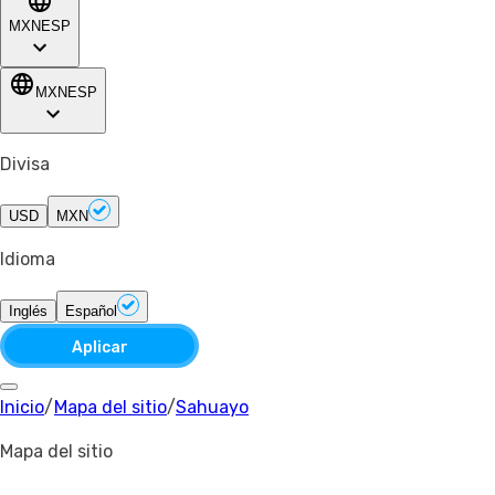
MXN
ESP
MXN
ESP
Divisa
USD
MXN
Idioma
Inglés
Español
Aplicar
Inicio
/
Mapa del sitio
/
Sahuayo
Mapa del sitio