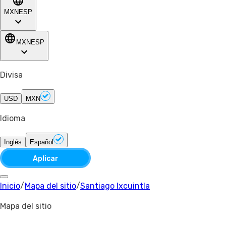
MXN
ESP
MXN
ESP
Divisa
USD
MXN
Idioma
Inglés
Español
Aplicar
Inicio
/
Mapa del sitio
/
Santiago Ixcuintla
Mapa del sitio