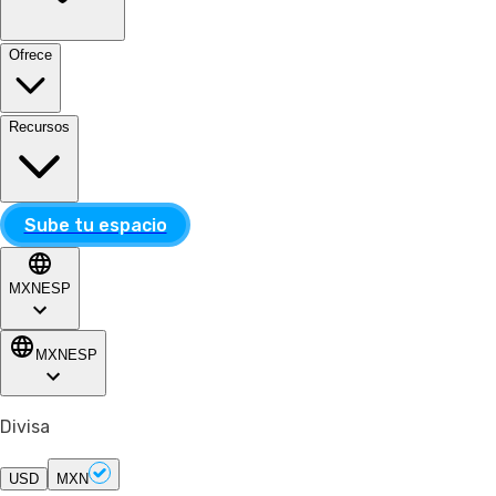
Ofrece
Recursos
Sube tu espacio
MXN
ESP
MXN
ESP
Divisa
USD
MXN